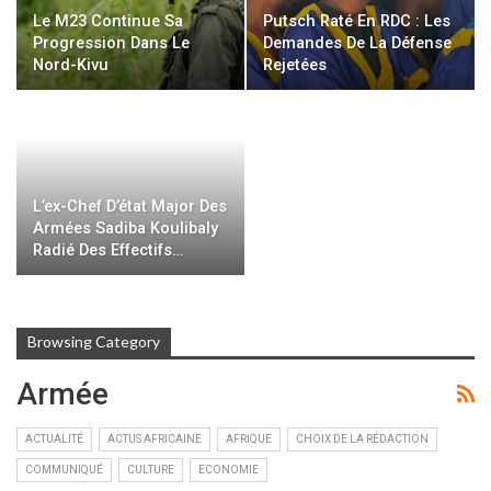
Le M23 Continue Sa
Putsch Raté En RDC : Les
Progression Dans Le
Demandes De La Défense
Nord-Kivu
Rejetées
L’ex-Chef D’état Major Des
Armées Sadiba Koulibaly
Radié Des Effectifs…
Browsing Category
Armée
ACTUALITÉ
ACTUS AFRICAINE
AFRIQUE
CHOIX DE LA RÉDACTION
COMMUNIQUÉ
CULTURE
ECONOMIE