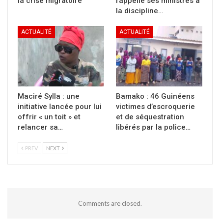
la crise migratoire
rappelle ses ministres à
la discipline…
ACTUALITÉ
ACTUALITÉ
Maciré Sylla : une
Bamako : 46 Guinéens
initiative lancée pour lui
victimes d’escroquerie
offrir « un toit » et
et de séquestration
relancer sa…
libérés par la police…
PREV
NEXT
Comments are closed.