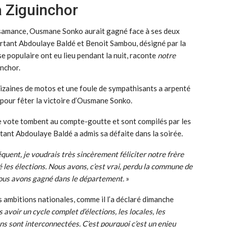
à Ziguinchor
asamance, Ousmane Sonko aurait gagné face à ses deux
ortant Abdoulaye Baldé et Benoit Sambou, désigné par la
se populaire ont eu lieu pendant la nuit, raconte
notre
nchor.
dizaines de motos et une foule de sympathisants a arpenté
t pour fêter la victoire d’Ousmane Sonko.
de vote tombent au compte-goutte et sont compilés par les
ant Abdoulaye Baldé a admis sa défaite dans la soirée.
quent, je voudrais très sincèrement féliciter notre frère
es élections. Nous avons, c’est vrai, perdu la commune de
nous avons gagné dans le département.
»
ambitions nationales, comme il l’a déclaré dimanche
 avoir un cycle complet d’élections, les locales, les
ions sont interconnectées. C’est pourquoi c’est un enjeu