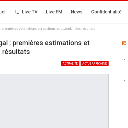
eil
Live TV
Live FM
News
Confidentialité
 : premières estimations et réactions en attendant les résultats
al : premières estimations et
 résultats
ACTUALITÉ
ACTUS AFRICAINE